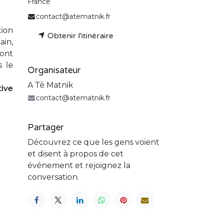
France
contact@atematnik.fr
ion
Obtenir l'itinéraire
ain,
ront
 le
Organisateur
A Tè Matnik
tive
contact@atematnik.fr
Partager
Découvrez ce que les gens voient
et disent à propos de cet
événement et rejoignez la
conversation.