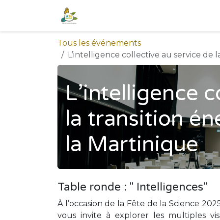
Se rendre au contenu
Accueil
Blog
Nos services
No
Tous les événements
L’intelligence collective au service de 
L’intelligence c
la transition é
la Martinique
Table ronde : " Intelligences"
À l’occasion de la Fête de la Science 202
vous invite à explorer les multiples vi