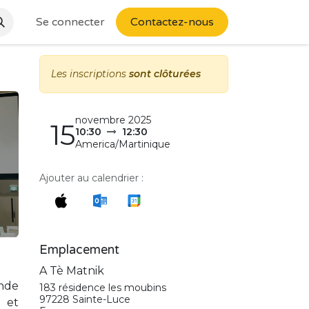
Se connecter
Contactez-nous
Les inscriptions
sont clôturées
novembre 2025
15
10:30
12:30
America/Martinique
Ajouter au calendrier :
Emplacement
A Tè Matnik
onde
183 résidence les moubins
97228 Sainte-Luce
e et