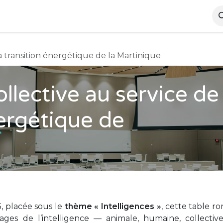
s événements
Qui sommes-nous ?
Rejoignez nous
la transition énergétique de la Martinique
ollective au service de
nergétique de
5, placée sous le
thème « Intelligences »
, cette table r
sages de l’intelligence — animale, humaine, collectiv